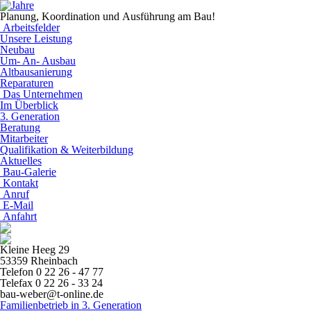
Planung, Koordination und Ausführung am Bau!
Arbeitsfelder
Unsere Leistung
Neubau
Um- An- Ausbau
Altbausanierung
Reparaturen
Das Unternehmen
Im Überblick
3. Generation
Beratung
Mitarbeiter
Qualifikation & Weiterbildung
Aktuelles
Bau-Galerie
Kontakt
Anruf
E-Mail
Anfahrt
Kleine Heeg 29
53359 Rheinbach
Telefon 0 22 26 - 47 77
Telefax 0 22 26 - 33 24
bau-weber@t-online.de
Familienbetrieb in 3. Generation